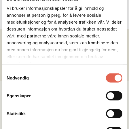
Vi bruker informasjonskapsler for å gi innhold og
annonser et personlig preg, for å levere sosiale
mediefunksjoner og for å analysere trafikken vår. Vi deler
dessuten informasjon om hvordan du bruker nettstedet
vårt, med partnerne våre innen sosiale medier,
annonsering og analysearbeid, som kan kombinere den
Vårt
mål
er
å
skape
et
godt
med annen informasjon du har gjort tilgjengelig for dem,
eller som de har samlet inn gjennom din bruk av
hjem
for
deg.
tjenestene deres.
Samtykkevalg
Nødvendig
Egenskaper
Statistikk