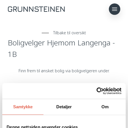
Skip
Menu
to
main
content
Tilbake til oversikt
B
o
l
i
g
v
e
l
g
e
r
H
j
e
m
o
m
L
a
n
g
e
n
g
a
-
1
B
Finn frem til ønsket bolig via boligvelgeren under.
Samtykke
Detaljer
Om
Denne nettsiden anvender cookies