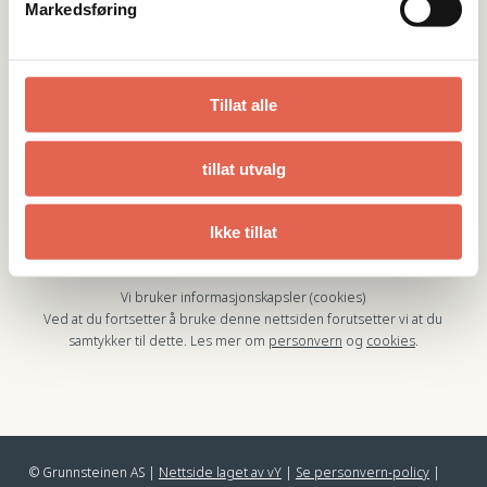
Markedsføring
Ta
gjerne
kontakt
med
oss!
Tillat alle
Billingstadsletta 13, 1396 Billingstad, Asker – Viken
tillat utvalg
Ikke tillat
Vi bruker informasjonskapsler (cookies)
Ved at du fortsetter å bruke denne nettsiden forutsetter vi at du
samtykker til dette. Les mer om
personvern
og
cookies
.
© Grunnsteinen AS |
Nettside laget av vY
|
Se personvern-policy
|