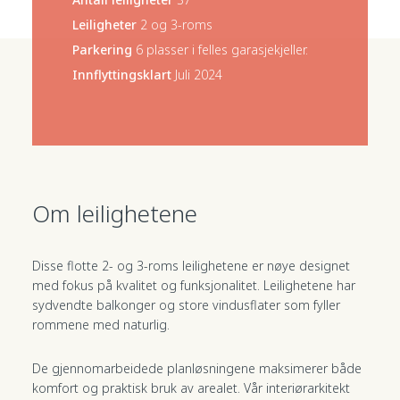
Leiligheter
2 og 3-roms
Parkering
6 plasser i felles garasjekjeller.
Innflyttingsklart
Juli 2024
Om
leilighetene
Disse flotte 2- og 3-roms leilighetene er nøye designet
med fokus på kvalitet og funksjonalitet. Leilighetene har
sydvendte balkonger og store vindusflater som fyller
rommene med naturlig.
De gjennomarbeidede planløsningene maksimerer både
komfort og praktisk bruk av arealet. Vår interiørarkitekt