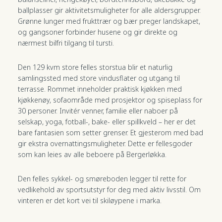
ballplasser gir aktivitetsmuligheter for alle aldersgrupper.
Grønne lunger med frukttrær og bær preger landskapet,
og gangsoner forbinder husene og gir direkte og
nærmest bilfri tilgang til tursti.
Den 129 kvm store felles storstua blir et naturlig
samlingssted med store vindusflater og utgang til
terrasse. Rommet inneholder praktisk kjøkken med
kjøkkenøy, sofaområde med prosjektor og spiseplass for
30 personer. Invitér venner, familie eller naboer på
selskap, yoga, fotball-, bake- eller spillkveld – her er det
bare fantasien som setter grenser. Et gjesterom med bad
gir ekstra overnattingsmuligheter. Dette er fellesgoder
som kan leies av alle beboere på Bergerløkka.
Den felles sykkel- og smøreboden legger til rette for
vedlikehold av sportsutstyr for deg med aktiv livsstil. Om
vinteren er det kort vei til skiløypene i marka.