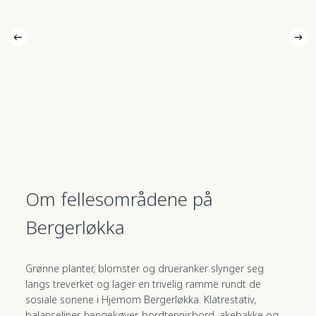
Om
fellesområdene
på
Bergerløkka
Grønne planter, blomster og drueranker slynger seg
langs treverket og lager en trivelig ramme rundt de
sosiale sonene i Hjemom Bergerløkka. Klatrestativ,
balanseliner, hengekøyer, bordtennisbord, akebakke og